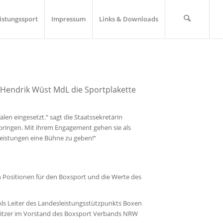
istungssport
Impressum
Links & Downloads
t Hendrik Wüst MdL die Sportplakette
en eingesetzt.“ sagt die Staatssekretärin
bringen. Mit ihrem Engagement gehen sie als
Leistungen eine Bühne zu geben!“
n Positionen für den Boxsport und die Werte des
. Als Leiter des Landesleistungsstützpunkts Boxen
isitzer im Vorstand des Boxsport Verbands NRW