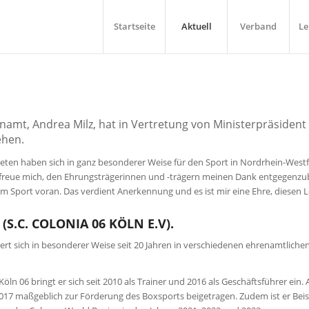
Startseite
Aktuell
Verband
Le
enamt, Andrea Milz, hat in Vertretung von Ministerpräsiden
ehen.
eten haben sich in ganz besonderer Weise für den Sport in Nordrhein-Westfal
 freue mich, den Ehrungsträgerinnen und -trägern meinen Dank entgegenzu
 im Sport voran. Das verdient Anerkennung und es ist mir eine Ehre, diesen 
(S.C. COLONIA 06 KÖLN E.V).
ert sich in besonderer Weise seit 20 Jahren in verschiedenen ehrenamtliche
öln 06 bringt er sich seit 2010 als Trainer und 2016 als Geschäftsführer ein
 2017 maßgeblich zur Förderung des Boxsports beigetragen. Zudem ist er Be