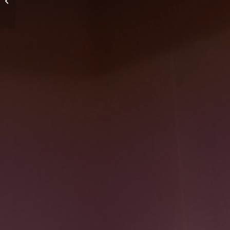
Deutschen U 18 und U
22 Meisterschaft 2024