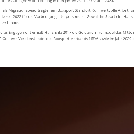
or des Cologne World Boxing in den Jahren 2021, 2022 und 2023.
t er als Migrationsbeauftragter am Boxsport Standort Köln wertvolle Arbeit f
hle seit 2022 für die Vorbeugung interpersoneller Gewalt im Sport ein. Hans 
ber hinaus.
eres Engagement erhielt Hans Ehle 2017 die Goldene Ehrennadel des Mittel
22 Goldene Verdienstnadel des Boxsport-Verbands NRW sowie im Jahr 2020 