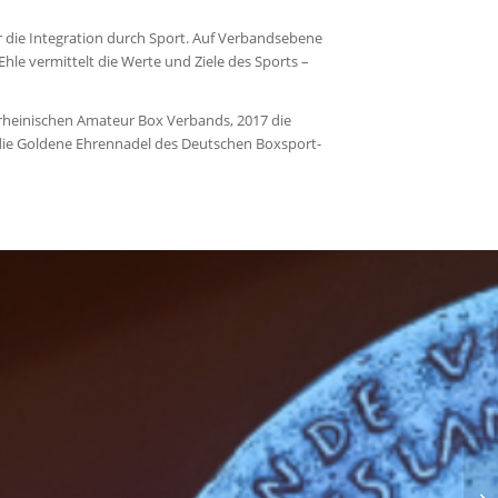
ür die Integration durch Sport. Auf Verbandsebene
Ehle vermittelt die Werte und Ziele des Sports –
rheinischen Amateur Box Verbands, 2017 die
die Goldene Ehrennadel des Deutschen Boxsport-