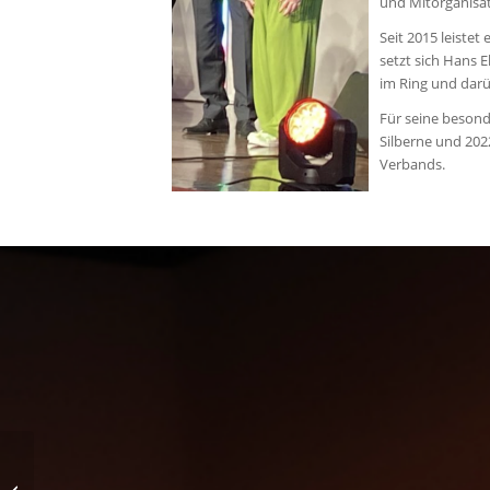
und Mitorganisat
Seit 2015 leiste
setzt sich Hans E
im Ring und darü
Für seine besond
Silberne und 20
Verbands.
NRW Qualifikation zur